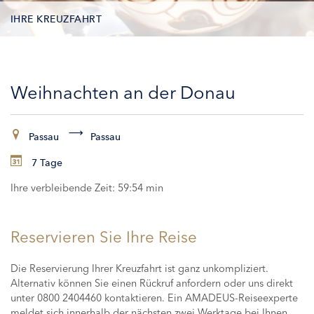
IHRE KREUZFAHRT
KONTAKTDATEN
Weihnachten an der Donau
KABINEN
ZAHLUNG
Passau
Passau
7 Tage
Ihre verbleibende Zeit:
59:53 min
Reservieren Sie Ihre Reise
Die Reservierung Ihrer Kreuzfahrt ist ganz unkompliziert.
Alternativ können Sie einen Rückruf anfordern oder uns direkt
unter 0800 2404460 kontaktieren. Ein AMADEUS-Reiseexperte
meldet sich innerhalb der nächsten zwei Werktage bei Ihnen,