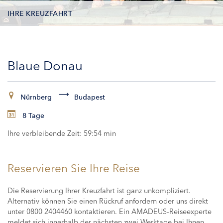
IHRE KREUZFAHRT
KONTAKTDATEN
Blaue Donau
KABINEN
ZAHLUNG
Nürnberg
Budapest
8 Tage
Ihre verbleibende Zeit:
59:53 min
Reservieren Sie Ihre Reise
Die Reservierung Ihrer Kreuzfahrt ist ganz unkompliziert.
Alternativ können Sie einen Rückruf anfordern oder uns direkt
unter 0800 2404460 kontaktieren. Ein AMADEUS-Reiseexperte
meldet sich innerhalb der nächsten zwei Werktage bei Ihnen,