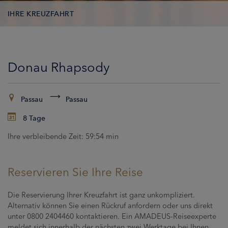
IHRE KREUZFAHRT
KONTAKTDATEN
Donau Rhapsody
KABINEN
ZAHLUNG
Passau
Passau
8 Tage
Ihre verbleibende Zeit:
59:53 min
Reservieren Sie Ihre Reise
Die Reservierung Ihrer Kreuzfahrt ist ganz unkompliziert.
Alternativ können Sie einen Rückruf anfordern oder uns direkt
unter 0800 2404460 kontaktieren. Ein AMADEUS-Reiseexperte
meldet sich innerhalb der nächsten zwei Werktage bei Ihnen,