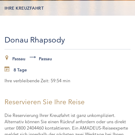
IHRE KREUZFAHRT
KONTAKTDATEN
Donau Rhapsody
KABINEN
ZAHLUNG
Passau
Passau
8 Tage
Ihre verbleibende Zeit:
59:53 min
Reservieren Sie Ihre Reise
Die Reservierung Ihrer Kreuzfahrt ist ganz unkompliziert.
Alternativ können Sie einen Rückruf anfordern oder uns direkt
unter 0800 2404460 kontaktieren. Ein AMADEUS-Reiseexperte
meldet sich innerhalb der nächsten zwei Werktage bei Ihnen,