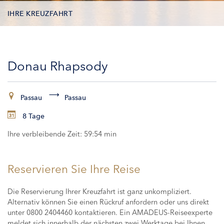
IHRE KREUZFAHRT
KONTAKTDATEN
Donau Rhapsody
KABINEN
ZAHLUNG
Passau
Passau
8 Tage
Ihre verbleibende Zeit:
59:53 min
Reservieren Sie Ihre Reise
Die Reservierung Ihrer Kreuzfahrt ist ganz unkompliziert.
Alternativ können Sie einen Rückruf anfordern oder uns direkt
unter 0800 2404460 kontaktieren. Ein AMADEUS-Reiseexperte
meldet sich innerhalb der nächsten zwei Werktage bei Ihnen,