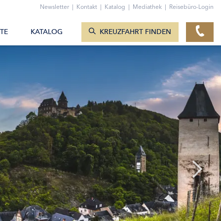
ZUM KONTAKTFORMULAR
Newsletter
|
Kontakt
|
Katalog
|
Mediathek
|
Reisebüro-Login
KREUZFAHRTEN ANZEIGEN
TE
KATALOG
KREUZFAHRT FINDEN