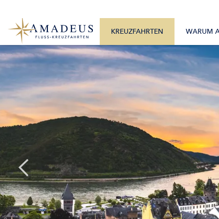
0800 2404460
Alle Monate
Mo. – Fr. 9:30 – 17:30 Uhr
Alle Flüsse
KREUZFAHRTEN
WARUM 