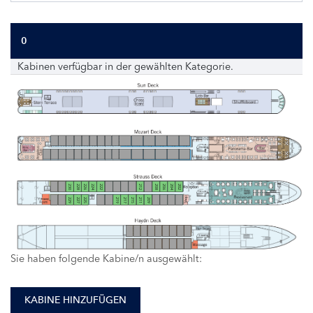
0
Kabinen verfügbar in der gewählten Kategorie.
230
228
226
224
222
212
208
206
204
202
229
227
225
219
217
215
211
209
Sie haben folgende Kabine/n ausgewählt:
KABINE HINZUFÜGEN