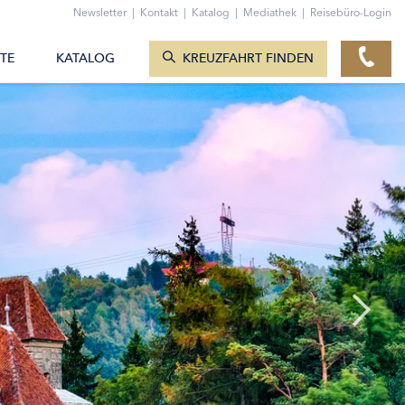
ZUM KONTAKTFORMULAR
Newsletter
|
Kontakt
|
Katalog
|
Mediathek
|
Reisebüro-Login
KREUZFAHRTEN ANZEIGEN
TE
KATALOG
KREUZFAHRT FINDEN