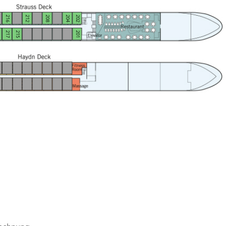
216
212
208
204
202
9
217
215
201