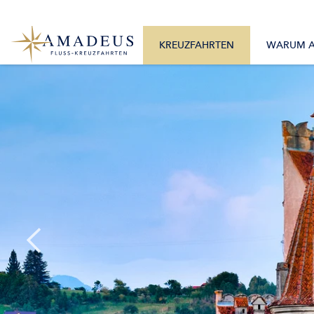
0800 2404460
Alle Monate
Mo. – Fr. 9:30 – 17:30 Uhr
Alle Flüsse
KREUZFAHRTEN
WARUM 