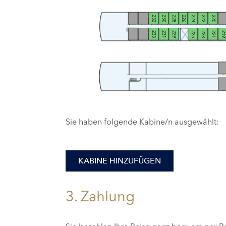
232
230
228
226
224
222
220
233
231
229
225
223
221
21
Sie haben folgende Kabine/n ausgewählt:
KABINE HINZUFÜGEN
3. Zahlung