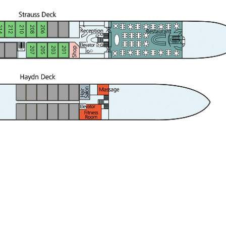
14
212
210
208
206
207
205
203
201