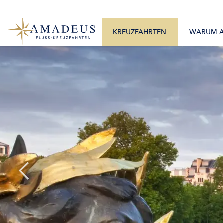
0800 2404460
Alle Monate
Mo. – Fr. 9:30 – 17:30 Uhr
Alle Flüsse
KREUZFAHRTEN
WARUM 