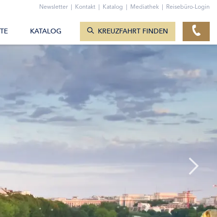
ZUM KONTAKTFORMULAR
Newsletter
|
Kontakt
|
Katalog
|
Mediathek
|
Reisebüro-Login
KREUZFAHRTEN ANZEIGEN
TE
KATALOG
KREUZFAHRT FINDEN