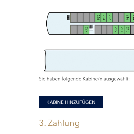
226
224
222
216
2
227
219
217
215
Sie haben folgende Kabine/n ausgewählt:
KABINE HINZUFÜGEN
3. Zahlung