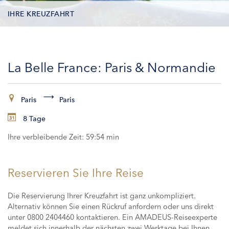
IHRE KREUZFAHRT
KONTAKTDATEN
La Belle France: Paris & Normandie
KABINEN
ZAHLUNG
Paris
Paris
8 Tage
Ihre verbleibende Zeit:
59:53 min
Reservieren Sie Ihre Reise
Die Reservierung Ihrer Kreuzfahrt ist ganz unkompliziert.
Alternativ können Sie einen Rückruf anfordern oder uns direkt
unter 0800 2404460 kontaktieren. Ein AMADEUS-Reiseexperte
meldet sich innerhalb der nächsten zwei Werktage bei Ihnen,