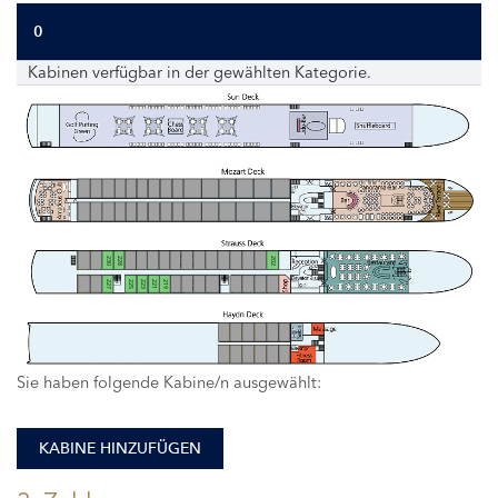
0
Kabinen verfügbar in der gewählten Kategorie.
230
228
202
227
225
223
221
219
Sie haben folgende Kabine/n ausgewählt:
KABINE HINZUFÜGEN