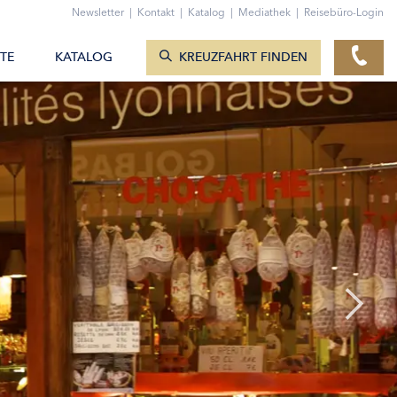
ZUM KONTAKTFORMULAR
Newsletter
|
Kontakt
|
Katalog
|
Mediathek
|
Reisebüro-Login
KREUZFAHRTEN ANZEIGEN
TE
KATALOG
KREUZFAHRT FINDEN