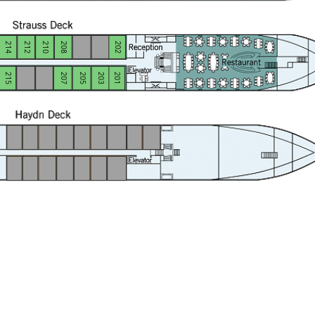
214
212
210
208
202
215
207
205
203
201