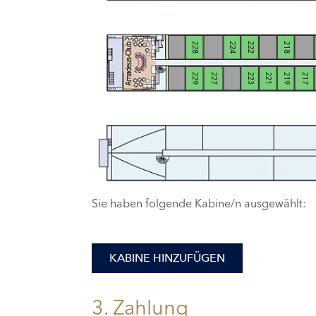
228
224
222
218
229
227
223
221
219
217
Sie haben folgende Kabine/n ausgewählt:
KABINE HINZUFÜGEN
3. Zahlung