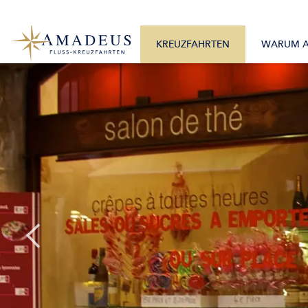
0800 2404460
Alle Monate
Mo. – Fr. 9:30 – 17:30 Uhr
Alle Flüsse
KREUZFAHRTEN
WARUM 