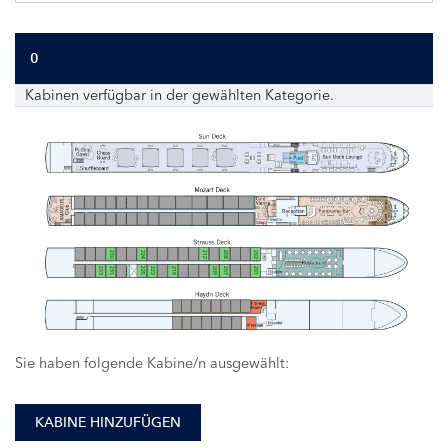
0
Kabinen verfügbar in der gewählten Kategorie.
230
224
212
208
202
233
231
225
223
219
209
207
201
Sie haben folgende Kabine/n ausgewählt:
KABINE HINZUFÜGEN