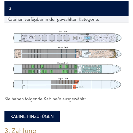
3
Kabinen verfügbar in der gewählten Kategorie.
230
224
212
208
202
233
231
225
223
219
209
207
201
Sie haben folgende Kabine/n ausgewählt:
KABINE HINZUFÜGEN
3. Zahlung