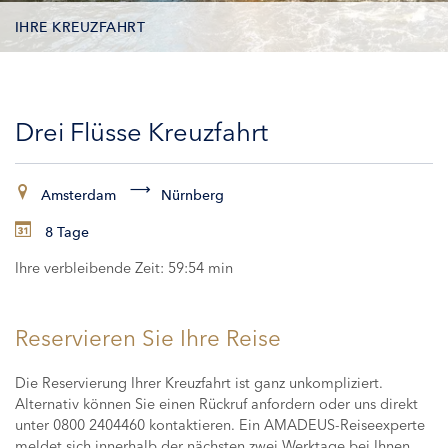
IHRE KREUZFAHRT
KONTAKTDATEN
Drei Flüsse Kreuzfahrt
KABINEN
ZAHLUNG
Amsterdam
Nürnberg
8 Tage
Ihre verbleibende Zeit:
59:53 min
Reservieren Sie Ihre Reise
Die Reservierung Ihrer Kreuzfahrt ist ganz unkompliziert.
Alternativ können Sie einen Rückruf anfordern oder uns direkt
unter 0800 2404460 kontaktieren. Ein AMADEUS-Reiseexperte
meldet sich innerhalb der nächsten zwei Werktage bei Ihnen,