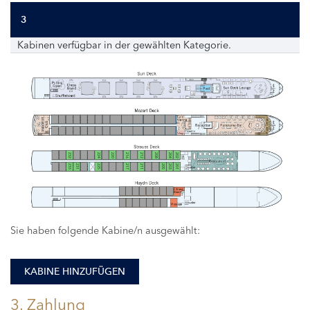
3
Kabinen verfügbar in der gewählten Kategorie.
232
224
220
216
212
208
204
202
233
231
225
217
211
205
203
201
Sie haben folgende Kabine/n ausgewählt:
KABINE HINZUFÜGEN
3. Zahlung