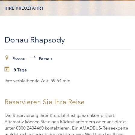
IHRE KREUZFAHRT
KONTAKTDATEN
Donau Rhapsody
KABINEN
ZAHLUNG
Passau
Passau
8 Tage
Ihre verbleibende Zeit:
59:53 min
Reservieren Sie Ihre Reise
Die Reservierung Ihrer Kreuzfahrt ist ganz unkompliziert.
Alternativ können Sie einen Rückruf anfordern oder uns direkt
unter 0800 2404460 kontaktieren. Ein AMADEUS-Reiseexperte
meldet sich innerhalb der nächsten zwei Werktage bei Ihnen,