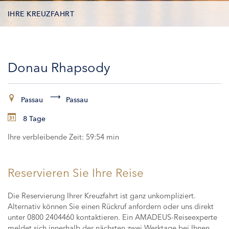
IHRE KREUZFAHRT
KONTAKTDATEN
Donau Rhapsody
KABINEN
ZAHLUNG
Passau
Passau
8 Tage
Ihre verbleibende Zeit:
59:54 min
Reservieren Sie Ihre Reise
Die Reservierung Ihrer Kreuzfahrt ist ganz unkompliziert.
Alternativ können Sie einen Rückruf anfordern oder uns direkt
unter 0800 2404460 kontaktieren. Ein AMADEUS-Reiseexperte
meldet sich innerhalb der nächsten zwei Werktage bei Ihnen,