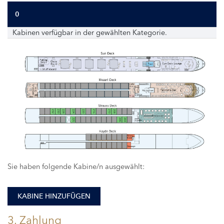
0
Kabinen verfügbar in der gewählten Kategorie.
232
230
228
224
220
216
210
208
225
205
203
Sie haben folgende Kabine/n ausgewählt:
KABINE HINZUFÜGEN
3. Zahlung