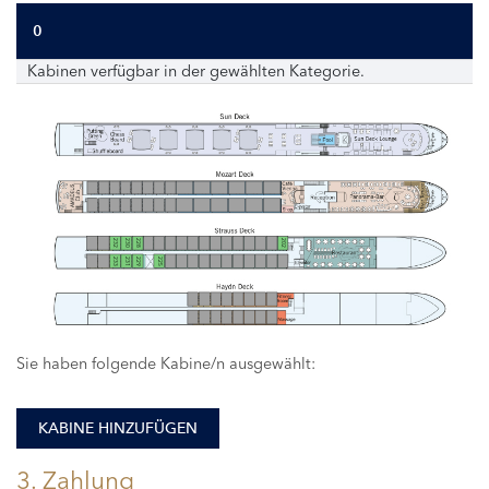
0
Kabinen verfügbar in der gewählten Kategorie.
232
230
228
202
233
231
229
225
Sie haben folgende Kabine/n ausgewählt:
KABINE HINZUFÜGEN
3. Zahlung