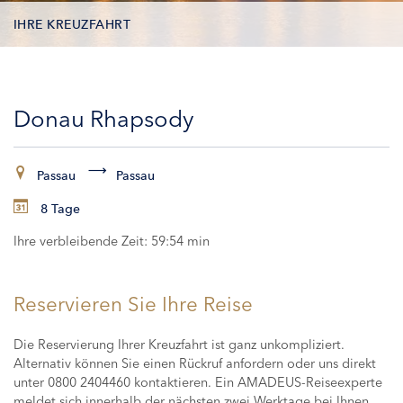
IHRE KREUZFAHRT
KONTAKTDATEN
Donau Rhapsody
KABINEN
ZAHLUNG
Passau
Passau
8 Tage
Ihre verbleibende Zeit:
59:53 min
Reservieren Sie Ihre Reise
Die Reservierung Ihrer Kreuzfahrt ist ganz unkompliziert.
Alternativ können Sie einen Rückruf anfordern oder uns direkt
unter 0800 2404460 kontaktieren. Ein AMADEUS-Reiseexperte
meldet sich innerhalb der nächsten zwei Werktage bei Ihnen,