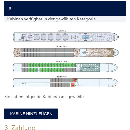
0
Kabinen verfügbar in der gewählten Kategorie.
232
230
228
226
224
222
220
218
216
214
212
210
208
206
204
202
233
231
229
225
223
221
219
217
215
211
209
Sie haben folgende Kabine/n ausgewählt:
KABINE HINZUFÜGEN
3. Zahlung