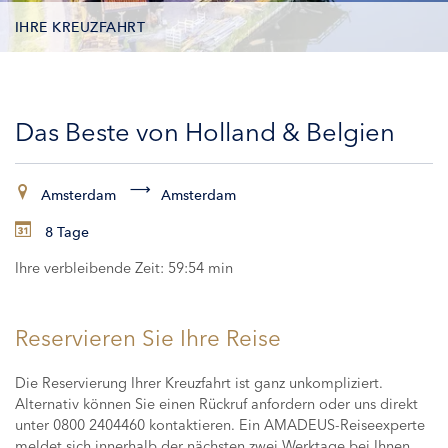
IHRE KREUZFAHRT
KONTAKTDATEN
Das Beste von Holland & Belgien
KABINEN
ZAHLUNG
Amsterdam
Amsterdam
8 Tage
Ihre verbleibende Zeit:
59:54 min
Reservieren Sie Ihre Reise
Die Reservierung Ihrer Kreuzfahrt ist ganz unkompliziert.
Alternativ können Sie einen Rückruf anfordern oder uns direkt
unter 0800 2404460 kontaktieren. Ein AMADEUS-Reiseexperte
meldet sich innerhalb der nächsten zwei Werktage bei Ihnen,