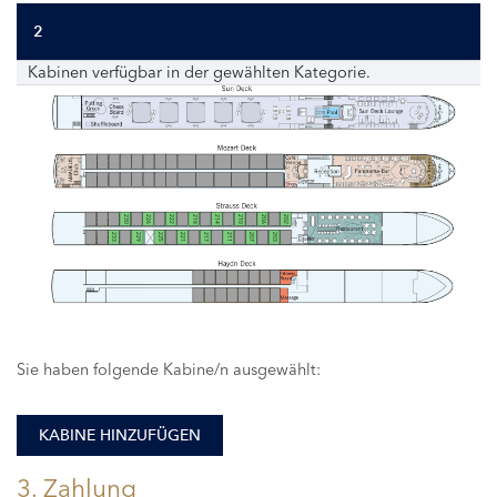
2
Kabinen verfügbar in der gewählten Kategorie.
230
226
222
218
214
210
206
202
233
229
225
221
217
211
207
203
Sie haben folgende Kabine/n ausgewählt:
KABINE HINZUFÜGEN
3. Zahlung