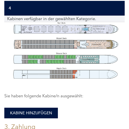
4
Kabinen verfügbar in der gewählten Kategorie.
232
230
228
226
224
214
212
210
206
204
202
233
231
229
221
219
217
215
211
209
Sie haben folgende Kabine/n ausgewählt:
KABINE HINZUFÜGEN
3. Zahlung