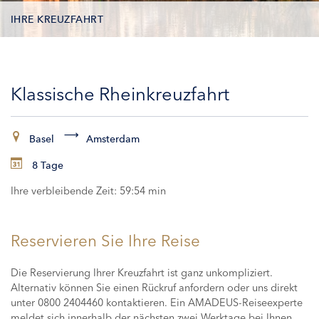
IHRE KREUZFAHRT
KONTAKTDATEN
Klassische Rheinkreuzfahrt
KABINEN
ZAHLUNG
Basel
Amsterdam
8 Tage
Ihre verbleibende Zeit:
59:53 min
Reservieren Sie Ihre Reise
Die Reservierung Ihrer Kreuzfahrt ist ganz unkompliziert.
Alternativ können Sie einen Rückruf anfordern oder uns direkt
unter 0800 2404460 kontaktieren. Ein AMADEUS-Reiseexperte
meldet sich innerhalb der nächsten zwei Werktage bei Ihnen,