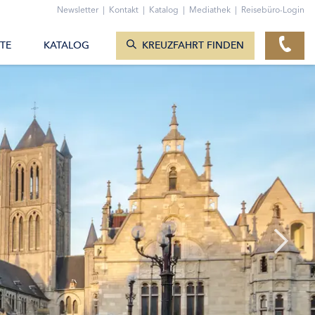
ZUM KONTAKTFORMULAR
Newsletter
|
Kontakt
|
Katalog
|
Mediathek
|
Reisebüro-Login
KREUZFAHRTEN ANZEIGEN
TE
KATALOG
KREUZFAHRT FINDEN