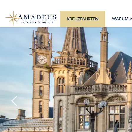
0800 2404460
Alle Monate
Mo. – Fr. 9:30 – 17:30 Uhr
Alle Flüsse
KREUZFAHRTEN
WARUM 