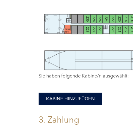
230
228
226
224
222
220
218
21
229
227
225
223
221
219
21
Sie haben folgende Kabine/n ausgewählt:
KABINE HINZUFÜGEN
3. Zahlung