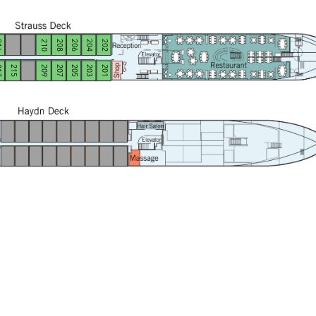
6
210
208
206
204
202
7
215
209
207
205
203
201