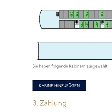
230
228
224
218
225
223
219
217
Sie haben folgende Kabine/n ausgewählt:
KABINE HINZUFÜGEN
3. Zahlung