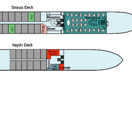
204
209