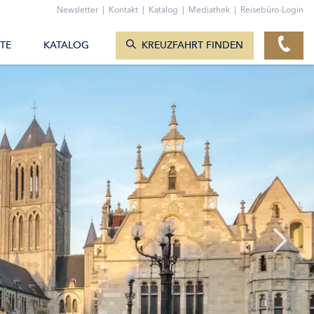
ZUM KONTAKTFORMULAR
Newsletter
|
Kontakt
|
Katalog
|
Mediathek
|
Reisebüro-Login
KREUZFAHRTEN ANZEIGEN
TE
KATALOG
KREUZFAHRT FINDEN