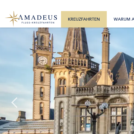
0800 2404460
Alle Monate
Mo. – Fr. 9:30 – 17:30 Uhr
Alle Flüsse
KREUZFAHRTEN
WARUM 