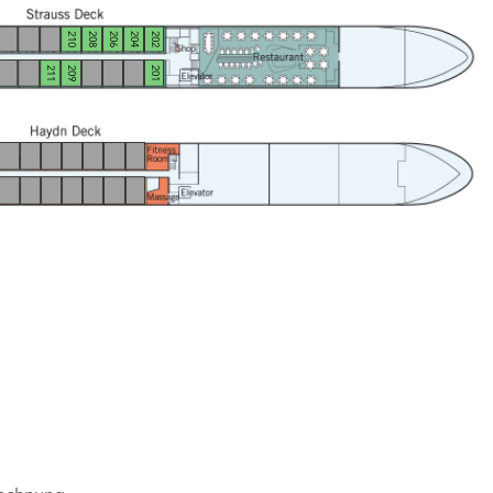
210
208
206
204
202
211
209
201