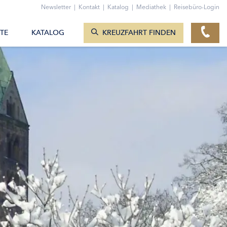
ZUM KONTAKTFORMULAR
Newsletter
|
Kontakt
|
Katalog
|
Mediathek
|
Reisebüro-Login
KREUZFAHRTEN ANZEIGEN
TE
KATALOG
KREUZFAHRT FINDEN