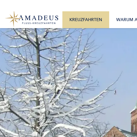
0800 2404460
Alle Monate
Mo. – Fr. 9:30 – 17:30 Uhr
Alle Flüsse
KREUZFAHRTEN
WARUM 