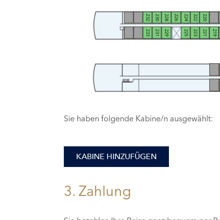
232
230
228
226
224
222
220
233
231
229
225
223
221
219
Sie haben folgende Kabine/n ausgewählt:
KABINE HINZUFÜGEN
3. Zahlung