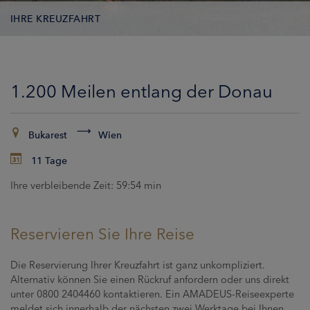
IHRE KREUZFAHRT
KONTAKTDATEN
1.200 Meilen entlang der Donau
KABINEN
ZAHLUNG
Bukarest
Wien
11 Tage
Ihre verbleibende Zeit:
59:54 min
Reservieren Sie Ihre Reise
Die Reservierung Ihrer Kreuzfahrt ist ganz unkompliziert.
Alternativ können Sie einen Rückruf anfordern oder uns direkt
unter 0800 2404460 kontaktieren. Ein AMADEUS-Reiseexperte
meldet sich innerhalb der nächsten zwei Werktage bei Ihnen,