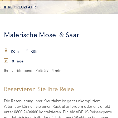
IHRE KREUZFAHRT
KONTAKTDATEN
Malerische Mosel & Saar
KABINEN
ZAHLUNG
Köln
Köln
8 Tage
Ihre verbleibende Zeit:
59:53 min
Reservieren Sie Ihre Reise
Die Reservierung Ihrer Kreuzfahrt ist ganz unkompliziert.
Alternativ können Sie einen Rückruf anfordern oder uns direkt
unter 0800 2404460 kontaktieren. Ein AMADEUS-Reiseexperte
meldet sich innerhalb der nächsten zwei Werktage bei Ihnen,