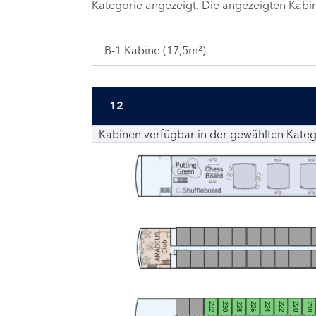
Kategorie angezeigt. Die angezeigten Kab
B-1 Kabine (17,5m²)
12
Kabinen verfügbar in der gewählten Kateg
232
230
228
226
224
222
220
218