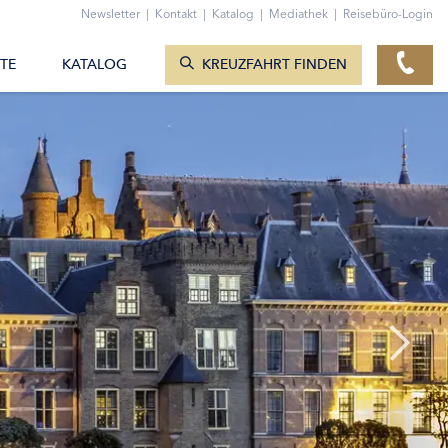
ZUM KONTAKTFORMULAR
Newsletter
|
Kontakt
|
Katalog
|
Mediathek
|
Reisebüro-Login
KREUZFAHRTEN ANZEIGEN
TE
KATALOG
KREUZFAHRT FINDEN