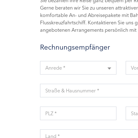
Sie bezahlen Ihre Reise ganz bequem per 
Gerne beraten wir Sie zu unseren attraktive
komfortable An- und Abreisepakete mit Bahn
Flusskreuzfahrtschiff. Kontaktieren Sie uns 
angebotenen Arrangements persönlich mit 
Rechnungsempfänger
Anrede *
Vo
Straße & Hausnummer *
PLZ *
Sta
Land *