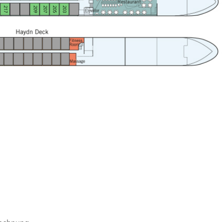
217
209
207
205
203