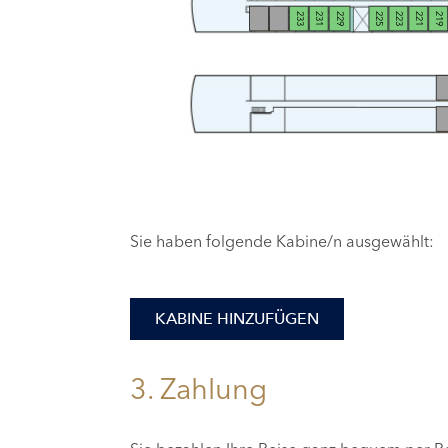
233
231
229
225
223
221
219
Sie haben folgende Kabine/n ausgewählt:
KABINE HINZUFÜGEN
3. Zahlung