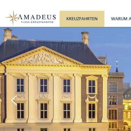
0800 2404460
Alle Monate
Mo. – Fr. 9:30 – 17:30 Uhr
Alle Flüsse
KREUZFAHRTEN
WARUM 