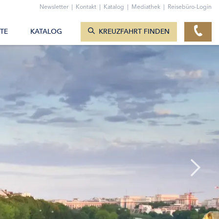
ZUM KONTAKTFORMULAR
Newsletter
|
Kontakt
|
Katalog
|
Mediathek
|
Reisebüro-Login
KREUZFAHRTEN ANZEIGEN
TE
KATALOG
KREUZFAHRT FINDEN