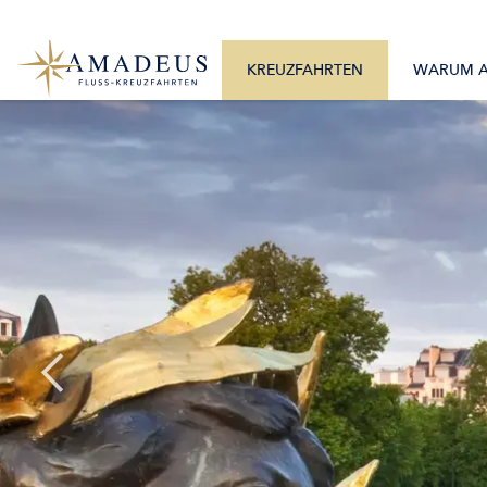
0800 2404460
Alle Monate
Mo. – Fr. 9:30 – 17:30 Uhr
Alle Flüsse
KREUZFAHRTEN
WARUM 