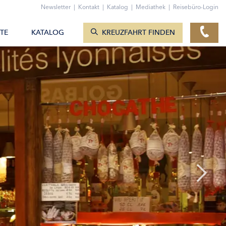
ZUM KONTAKTFORMULAR
Newsletter
|
Kontakt
|
Katalog
|
Mediathek
|
Reisebüro-Login
KREUZFAHRTEN ANZEIGEN
TE
KATALOG
KREUZFAHRT FINDEN