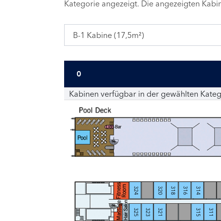
Kategorie angezeigt. Die angezeigten Kab
B-1 Kabine (17,5m²)
0
Kabinen verfügbar in der gewählten Kateg
324
320
318
316
314
325
323
321
315
311