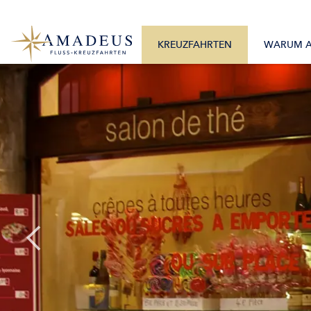
0800 2404460
Alle Monate
Mo. – Fr. 9:30 – 17:30 Uhr
Alle Flüsse
KREUZFAHRTEN
WARUM 