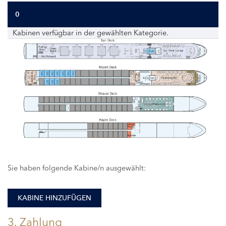
0
Kabinen verfügbar in der gewählten Kategorie.
328
326
324
322
320
318
316
327
325
323
Sie haben folgende Kabine/n ausgewählt:
KABINE HINZUFÜGEN
3. Zahlung