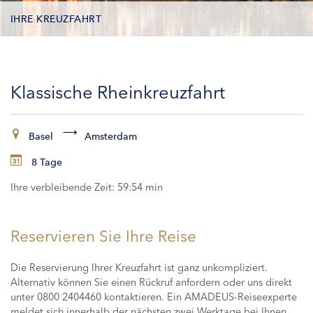
IHRE KREUZFAHRT
KONTAKTDATEN
Klassische Rheinkreuzfahrt
KABINEN
ZAHLUNG
Basel
Amsterdam
8 Tage
Ihre verbleibende Zeit:
59:54 min
Reservieren Sie Ihre Reise
Die Reservierung Ihrer Kreuzfahrt ist ganz unkompliziert.
Alternativ können Sie einen Rückruf anfordern oder uns direkt
unter 0800 2404460 kontaktieren. Ein AMADEUS-Reiseexperte
meldet sich innerhalb der nächsten zwei Werktage bei Ihnen,