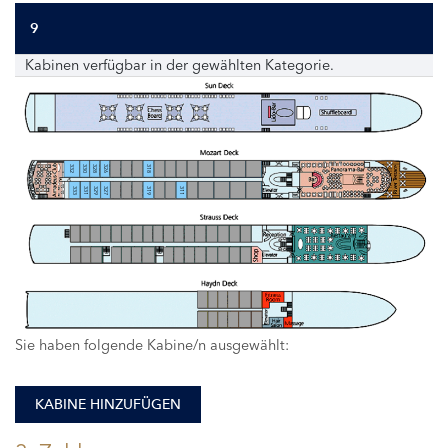
9
Kabinen verfügbar in der gewählten Kategorie.
332
330
328
326
318
333
331
329
327
319
311
Sie haben folgende Kabine/n ausgewählt:
KABINE HINZUFÜGEN