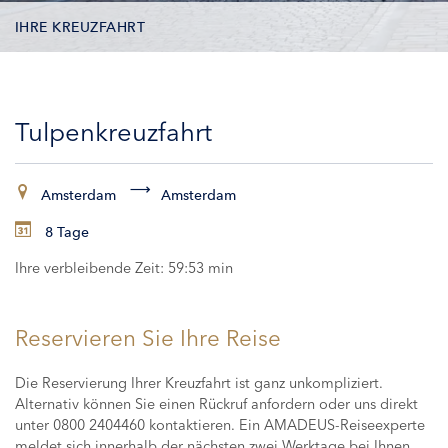
IHRE KREUZFAHRT
KONTAKTDATEN
Tulpenkreuzfahrt
KABINEN
ZAHLUNG
Amsterdam
Amsterdam
8 Tage
Ihre verbleibende Zeit:
59:53 min
Reservieren Sie Ihre Reise
Die Reservierung Ihrer Kreuzfahrt ist ganz unkompliziert.
Alternativ können Sie einen Rückruf anfordern oder uns direkt
unter 0800 2404460 kontaktieren. Ein AMADEUS-Reiseexperte
meldet sich innerhalb der nächsten zwei Werktage bei Ihnen,