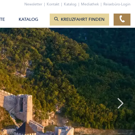
ZUM KONTAKTFORMULAR
Newsletter
|
Kontakt
|
Katalog
|
Mediathek
|
Reisebüro-Login
KREUZFAHRTEN ANZEIGEN
TE
KATALOG
KREUZFAHRT FINDEN