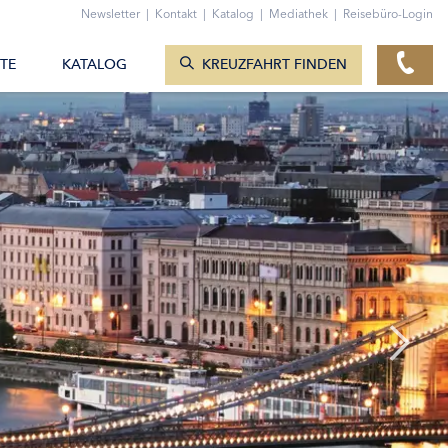
ZUM KONTAKTFORMULAR
Newsletter
|
Kontakt
|
Katalog
|
Mediathek
|
Reisebüro-Login
KREUZFAHRTEN ANZEIGEN
TE
KATALOG
KREUZFAHRT FINDEN