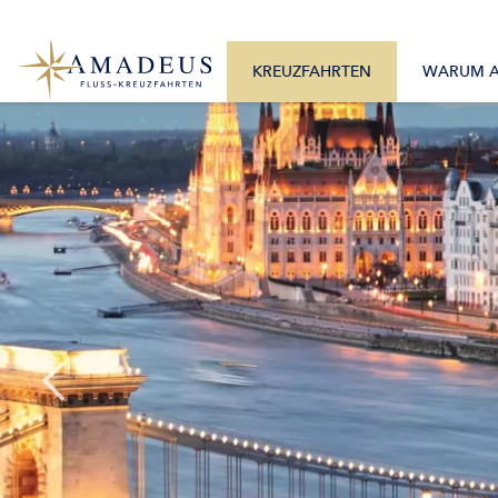
0800 2404460
Alle Monate
Mo. – Fr. 9:30 – 17:30 Uhr
Alle Flüsse
KREUZFAHRTEN
WARUM 