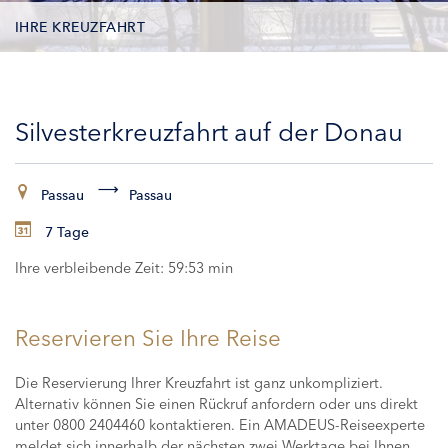
IHRE KREUZFAHRT
KONTAKTDATEN
Silvesterkreuzfahrt auf der Donau
KABINEN
ZAHLUNG
Passau
Passau
7 Tage
Ihre verbleibende Zeit:
59:53 min
Reservieren Sie Ihre Reise
Die Reservierung Ihrer Kreuzfahrt ist ganz unkompliziert.
Alternativ können Sie einen Rückruf anfordern oder uns direkt
unter 0800 2404460 kontaktieren. Ein AMADEUS-Reiseexperte
meldet sich innerhalb der nächsten zwei Werktage bei Ihnen,