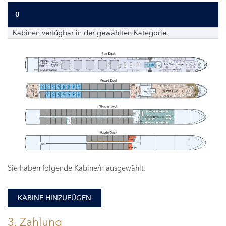
0
Kabinen verfügbar in der gewählten Kategorie.
328
326
324
322
320
318
316
314
327
325
323
321
319
317
315
Sie haben folgende Kabine/n ausgewählt:
KABINE HINZUFÜGEN
3. Zahlung